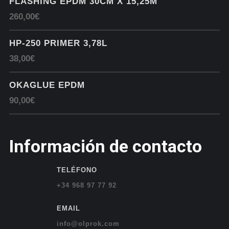
FLASHING EPDM 30CM X 15,25M
260,00€
HP-250 PRIMER 3,78L
38,00€
OKAGLUE EPDM
90,00€
Información de contacto
TELÉFONO
+34 968 97 77 92
EMAIL
info@olprok.com