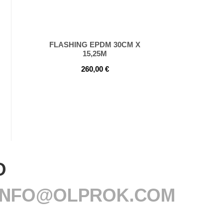
FLASHING EPDM 30CM X
15,25M
260,00
€
O
L INFO@OLPROK.COM