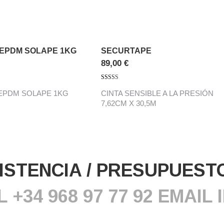
EPDM SOLAPE 1KG
SECURTAPE
89,00
€
Valorado con
EPDM SOLAPE 1KG
CINTA SENSIBLE A LA PRESIÓN
5.00
de 5
7,62CM X 30,5M
ISTENCIA / PRESUPUEST
L +34 968
97 77 92 EMAI