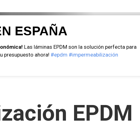
N ESPAÑA
conómica!
Las láminas EPDM son la solución perfecta para
 tu presupuesto ahora!
#epdm
#impermeabilización
ización EPDM