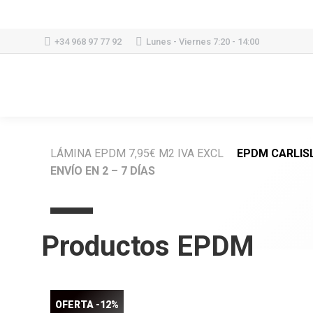
+34 968 97 77 92
Lunes - Viernes 7:20 - 14:00
LÁMINA EPDM 7,95€ M2 IVA EXCL
EPDM CARLIS
ENVÍO EN 2 – 7 DÍAS
Productos EPDM
OFERTA -12%