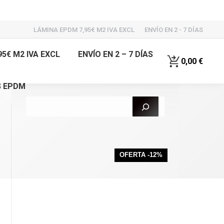
LÁMINA EPDM 7,95€ M2 IVA EXCL
ENVÍO EN 2 - 7 DÍAS
5€ M2 IVA EXCL
ENVÍO EN 2 – 7 DÍAS
0,00
€
 EPDM
Buscar
PRODUCTO
OFERTA -12%
EN
OFERTA