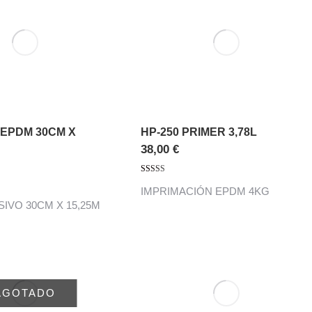
 EPDM 30CM X
HP-250 PRIMER 3,78L
38,00
€
Valorado con
IMPRIMACIÓN EPDM 4KG
5.00
de 5
IVO 30CM X 15,25M
AGOTADO