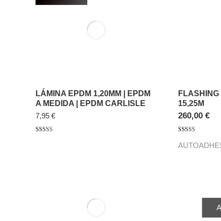
LÁMINA EPDM 1,20MM | EPDM
FLASHING
A MEDIDA | EPDM CARLISLE
15,25M
260,00
€
7,95 €
Valorado con
Valorado con
AUTOADHES
5.00
de 5
5.00
de 5