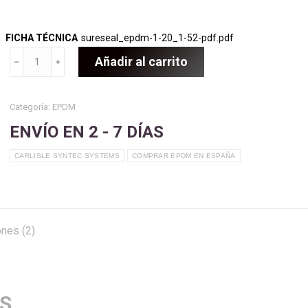
FICHA TÉCNICA
sureseal_epdm-1-20_1-52-pdf.pdf
LÁMINA
Añadir al carrito
﹣
﹢
EPDM
1,20MM
|
Categoría:
EPDM
EPDM
ENVÍO EN 2 - 7 DÍAS
A
MEDIDA
CARLISLE SYNTEC SYSTEMS
COMPRAR EPDM EN ESPAÑA
|
EPDM
CARLISLE
cantidad
ones (2)
S