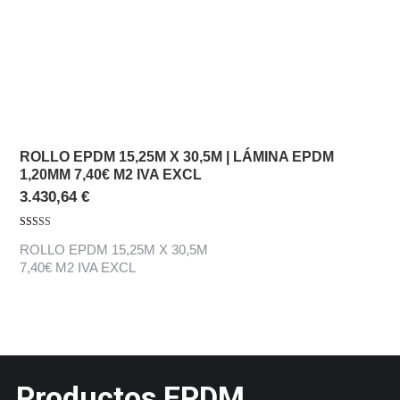
ROLLO EPDM 15,25M X 30,5M | LÁMINA EPDM
1,20MM 7,40€ M2 IVA EXCL
3.430,64
€
Valorado con
ROLLO EPDM 15,25M X 30,5M
5.00
de 5
7,40€ M2 IVA EXCL
Productos EPDM