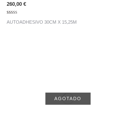
260,00
€
Valorado con
AUTOADHESIVO 30CM X 15,25M
5.00
de 5
AGOTADO