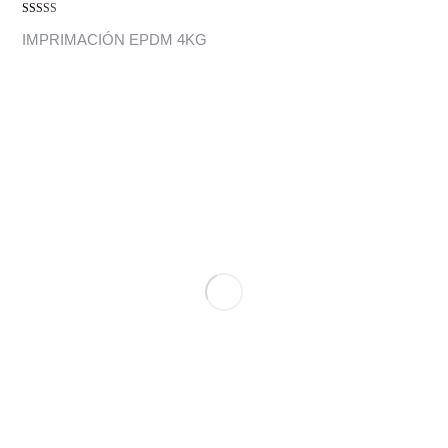
Valorado con
IMPRIMACIÓN EPDM 4KG
5.00
de 5