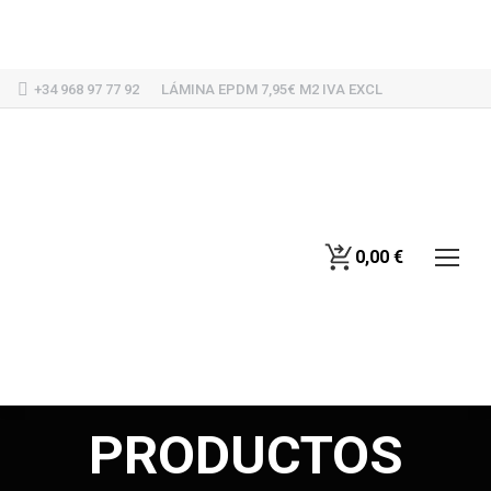
+34 968 97 77 92
LÁMINA EPDM 7,95€ M2 IVA EXCL
0,00
€
PRODUCTOS