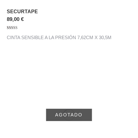
SECURTAPE
89,00
€
Valorado con
CINTA SENSIBLE A LA PRESIÓN 7,62CM X 30,5M
5.00
de 5
AGOTADO