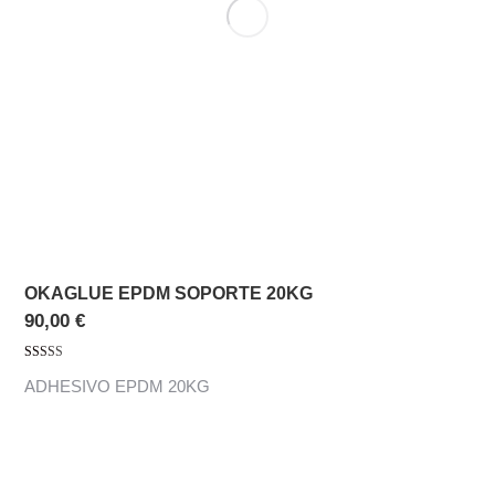
OKAGLUE EPDM SOPORTE 20KG
90,00
€
Valorado con
ADHESIVO EPDM 20KG
5.00
de 5