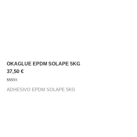
OKAGLUE EPDM SOLAPE 5KG
37,50
€
Valorado con
ADHESIVO EPDM SOLAPE 5KG
5.00
de 5