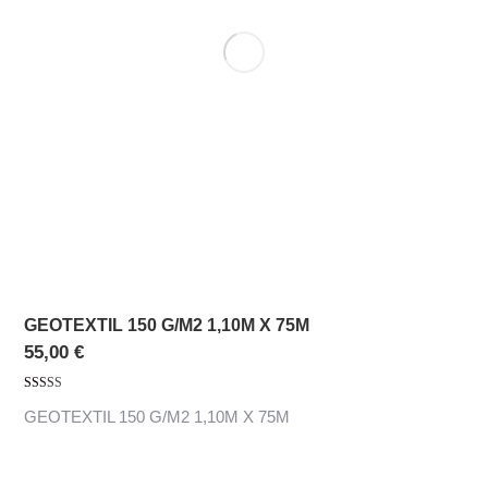
GEOTEXTIL 150 G/M2 1,10M X 75M
55,00
€
Valorado con
GEOTEXTIL 150 G/M2 1,10M X 75M
5.00
de 5