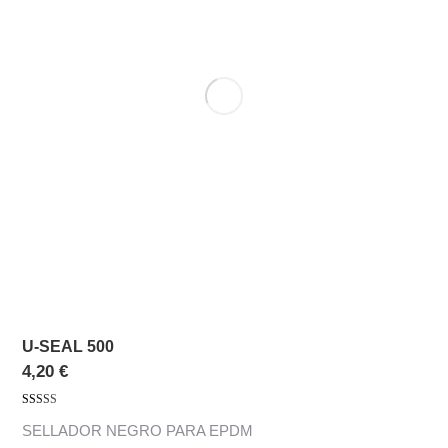
U-SEAL 500
4,20
€
Valorado con
SELLADOR NEGRO PARA EPDM
5.00
de 5