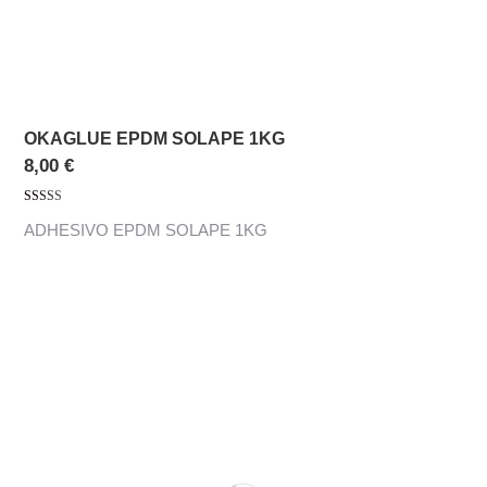
OKAGLUE EPDM SOLAPE 1KG
8,00
€
Valorado con
ADHESIVO EPDM SOLAPE 1KG
5.00
de 5