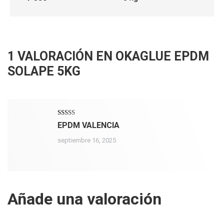
1 VALORACIÓN EN
OKAGLUE EPDM
SOLAPE 5KG
Valorado
EPDM VALENCIA
con
5
de 5
septiembre 16, 2025
Añade una valoración