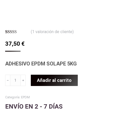
(
1
valoración de cliente)
Valorado
1
37,50
€
con
5.00
de
5 en base a
valoración
de un cliente
ADHESIVO EPDM SOLAPE 5KG
OKAGLUE
Añadir al carrito
﹣
﹢
EPDM
SOLAPE
5KG
Categoría:
EPDM
cantidad
ENVÍO EN 2 - 7 DÍAS