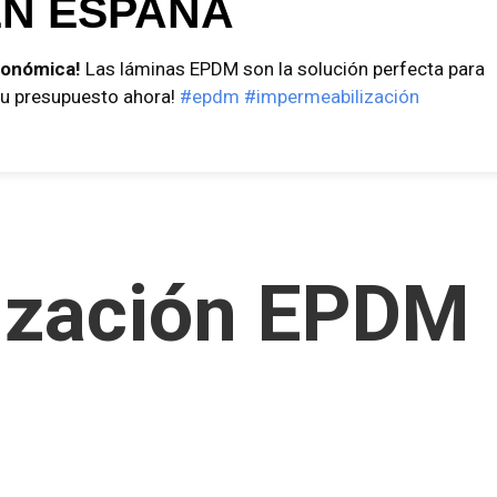
N ESPAÑA
conómica!
Las láminas EPDM son la solución perfecta para
 tu presupuesto ahora!
#epdm
#impermeabilización
ización EPDM