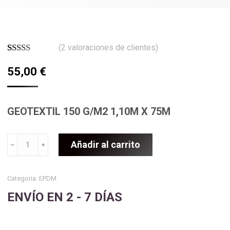
(
2
valoraciones de clientes)
Valorado
2
55,00
€
con
5.00
de
5 en base a
valoraciones
de clientes
GEOTEXTIL 150 G/M2 1,10M X 75M
GEOTEXTIL
Añadir al carrito
﹣
﹢
150
G/M2
1,10M
Categoría:
EPDM
X
ENVÍO EN 2 - 7 DÍAS
75M
cantidad