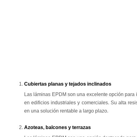
LÁMINA EPDM 1,20MM | EPDM A MEDIDA | EPD
7,95 €
Valorado con
5.00
de 5
Cubiertas planas y tejados inclinados
Las láminas EPDM son una excelente opción para im
en edificios industriales y comerciales. Su alta resi
en una solución rentable a largo plazo.
Azoteas, balcones y terrazas