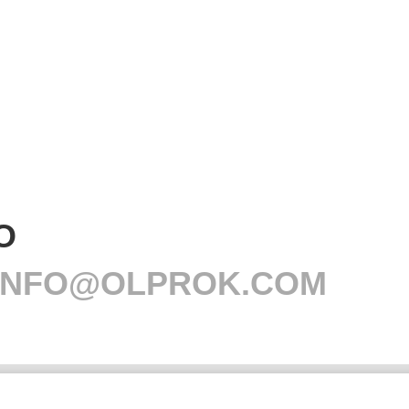
O
L INFO@OLPROK.COM