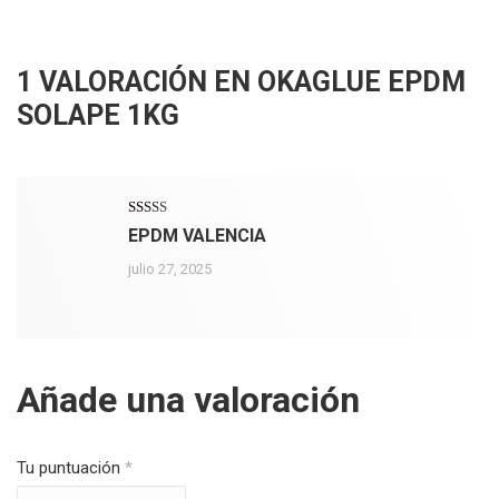
1 VALORACIÓN EN
OKAGLUE EPDM
SOLAPE 1KG
Valorado
EPDM VALENCIA
con
5
de 5
julio 27, 2025
Añade una valoración
Tu puntuación
*