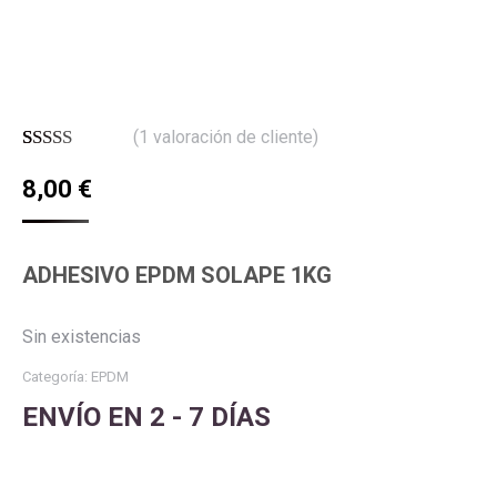
(
1
valoración de cliente)
Valorado
1
8,00
€
con
5.00
de
5 en base a
valoración
de un cliente
ADHESIVO EPDM SOLAPE 1KG
Sin existencias
Categoría:
EPDM
ENVÍO EN 2 - 7 DÍAS