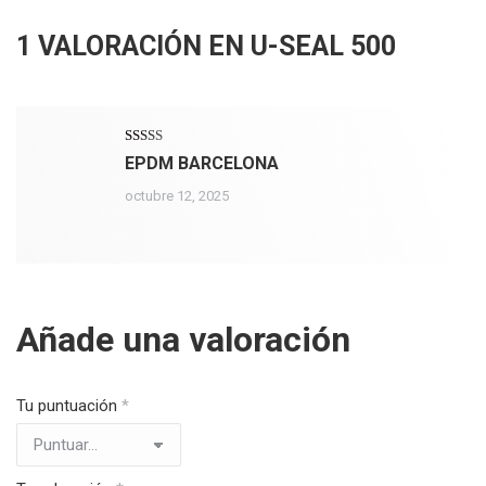
1 VALORACIÓN EN
U-SEAL 500
Valorado
EPDM BARCELONA
con
5
de 5
octubre 12, 2025
Añade una valoración
Tu puntuación
*