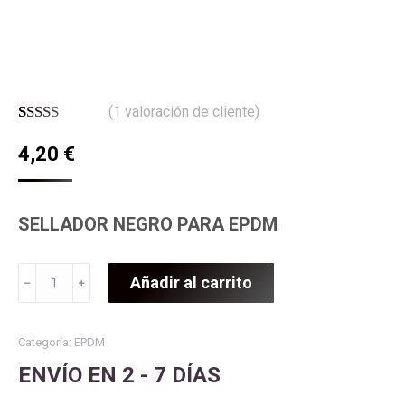
(
1
valoración de cliente)
Valorado
1
4,20
€
con
5.00
de
5 en base a
valoración
de un cliente
SELLADOR NEGRO PARA EPDM
U-
Añadir al carrito
﹣
﹢
SEAL
500
cantidad
Categoría:
EPDM
ENVÍO EN 2 - 7 DÍAS